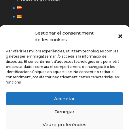
Gestionar el consentiment
de les cookies
Per oferir les millors experiències, utilitzem tecnologies com les
galetes per emmagatzemar i/o accedir a la informació del
dispositiu. El consentiment d'aquestes tecnologies ens permetrà
processar dades com ara el comportament de navegació o les
SEGUEIX-NOS
A
LES
identificacions úniques en aquest lloc. No consentir o retirar el
NOSTRES XARXES SOCIALS
consentiment, pot afectar negativament certes característiques i
funcions.
Acceptar
Denegar
Veure preferències