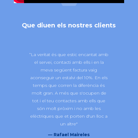
Que diuen els nostres clients
“La veritat és que estic encantat amb
el servei, contacti amb ells i en la
meva següent factura vaig
aconseguir un estalvi del 10%. En els
temps que corren la diferència és
molt gran. A més que s'ocupen de
tot i el teu contactes amb ells que
són molt pròxim i no amb les
elèctriques que et porten d'un lloc a
un altre"
— Rafael Maireles