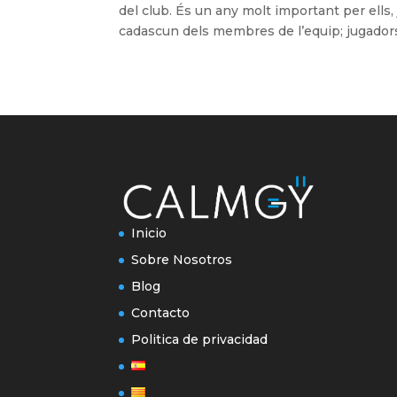
del club. És un any molt important per ells,
cadascun dels membres de l’equip; jugadors,
Inicio
Sobre Nosotros
Blog
Contacto
Politica de privacidad