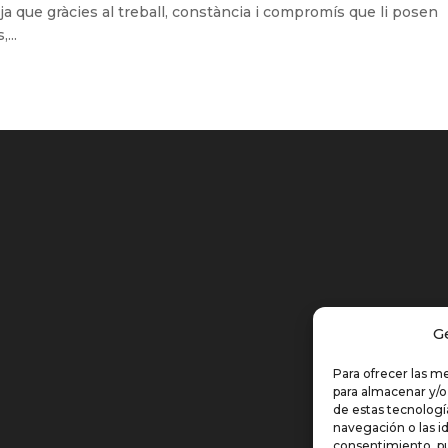
 ja que gràcies al treball, constància i compromís que li posen
...
G
Para ofrecer las m
para almacenar y/o
de estas tecnolog
navegación o las id
consentimiento, pu